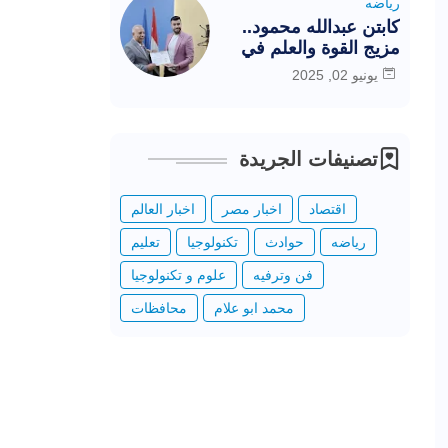
رياضه
كابتن عبدالله محمود..
مزيج القوة والعلم في
خدمة الرياضة المصرية
يونيو 02, 2025
تصنيفات الجريدة
اقتصاد
اخبار مصر
اخبار العالم
رياضه
حوادث
تكنولوجيا
تعليم
فن وترفيه
علوم و تكنولوجيا
محمد ابو علام
محافظات