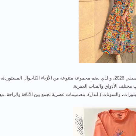
تستعد محلات “ميس هند” لإطلاق كولكشن الموسم الصيفي 2026، والذي يضم مجموعة متنوعة من الأزياء الكاجوال المستوردة،
مختلف الأذواق والفئات العمرية.
وزات، والسوتات (البدل)، بتصميمات عصرية تجمع بين الأناقة والراحة، مع