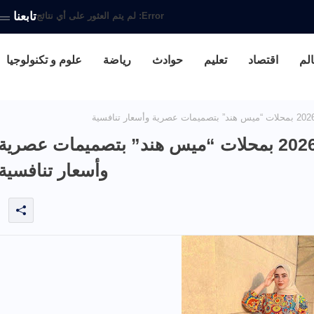
تابعنا
Error:
لم يتم العثور على أي نتائج
الم
اقتصاد
تعليم
حوادث
رياضة
علوم و تكنولوجيا
قريبا انطلاق كولكشن صيف 2026 بمحلات “ميس هند” بتصميمات عصرية
وأسعار تنافسية