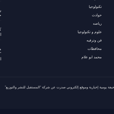
تكنولوجيا
ر
حوادث
ح
رياضه
ك
علوم و تكنولوجيا
ا
فن وترفيه
محافظات
م
"
محمد ابو علام
ا
يفة يومية إخبارية وموقع إلكتروني صدرت عن شركة “المستقبل للنشر والتوزيع”