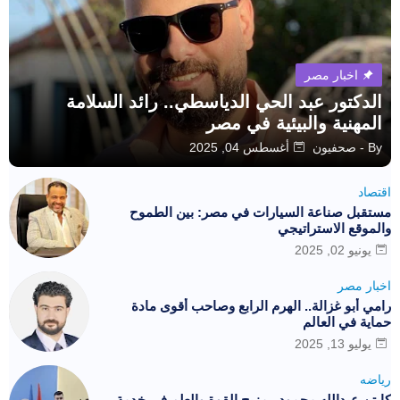
اخبار مصر
الدكتور عبد الحي الدياسطي.. رائد السلامة
المهنية والبيئية في مصر
By -
صحفيون
أغسطس 04, 2025
اقتصاد
مستقبل صناعة السيارات في مصر: بين الطموح
والموقع الاستراتيجي
يونيو 02, 2025
اخبار مصر
رامي أبو غزالة.. الهرم الرابع وصاحب أقوى مادة
حماية في العالم
يوليو 13, 2025
رياضه
كابتن عبدالله محمود.. مزيج القوة والعلم في خدمة