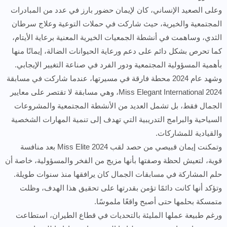
وعلى الصعيد الإنساني، كان لإيمان حضور بارز في عدد من المبادرات
المجتمعية والخيرية، حيث شاركت في حملات التوعية وعلاج سرطان
الثدي، وساهمت في أنشطة الجمعيات الخيرية المعنية برعاية الأيتام،
كما تحرص بشكل دائم على دعم ورعاية الحيوانات الضالة، إيمانًا منها
بأهمية المسؤولية المجتمعية ودور الفرد في صناعة التغيير الإيجابي.
وشهد عام 2024 محطة فارقة في مسيرتها، عندما شاركت في مسابقة
Miss Elegant International 2024، وهي مسابقة لا تقتصر على معايير
الجمال فقط، بل تشمل العديد من الأنشطة المجتمعية والمشروعات
السياحية والبرامج التدريبية التي تهدف إلى تنمية المهارات الشخصية
والقيادية للمشاركات.
وتمكنت إيمان قبيصي من حصد لقب Miss Elite 2024 بعد منافسة
قوية، لتعيش لحظة وصفتها بأنها مزيج من الفخر والمسؤولية، خاصة أن
حلم المشاركة في مسابقات الجمال كان يرافقها منذ سنوات طويلة.
وتؤكد أنها كانت دائمًا تؤمن بقدرتها على تحقيق هذا الهدف، وظلت
متمسكة بحلمها حتى أصبح واقعًا ملموسًا.
ورغم طبيعة عملها المليئة بالتحديات في قطاع الطيران، استطاعت