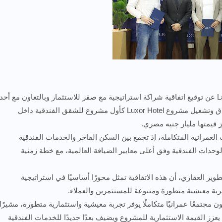
أعلنت لازورا للتطوير العقاري – Lazura Developments عن توقيع اتفاقية شراكة استراتيجية مع صقر للاستثمار وبالتعاون مع أحد
البنوك الكبرى وشركة فريدة للتطبيقات العقارية، لإطلاق وتشغيل مشروع Luxor Hotel كأول مشروع للشقق الفندقية داخل
العمرانية المتكاملة، إذ تجمع بين السكن الفاخر والخدمات الفندقية
حدات الفندقية وفق أعلى معايير الضيافة العالمية، مع خطة زمنية
ير العقاري، أن هذه الاتفاقية تمثل محورًا أساسيًا في استراتيجية
ربة معيشية متطورة ومتنوعة للمستثمرين والعملاء.
Lazura New تم تصميمه ليكون مجتمعًا عمرانيًا متكاملًا يوفر تجربة معيشية واستثمارية متطورة، مشيرًا
إلى أن التعاون مع صقر للاستثمار لإطلاق Luxor Hotel يعزز القيمة الاستثمارية للمشروع ويضيف بعدًا جديدًا للخدمات الفندقية