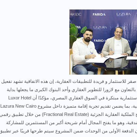
 للاستثمار و فريدة للتطبيقات العقارية، إن هذه الاتفاقية تشهد تفعيل
ون مع لازورا للتطوير العقاري وأحد البنوك الكبرى ما يجعلها بداية
لشراكة استراتيجية طويلة الأمد تستهدف تقديم حلول استثمارية مبتكرة في السوق العقاري المصري، مؤكدًا أن Luxor Hotel
يضمن تقديم تجربة إقامة متميزة داخل مشروع Lazura New Cairo.
وأوضح أن شركة فريدة للتطبيقات العقارية تقدم نموذج الملكية العقارية الجزئية (Fractional Real Estate) من خلال تطبيق رق
قية، وهو ما يفتح المجال أمام شريحة أكبر من المستثمرين للمشاركة
ن الدفعة الأولى من الوحدات ضمن المشروع سيتم طرحها قريبًا عبر تطبيق