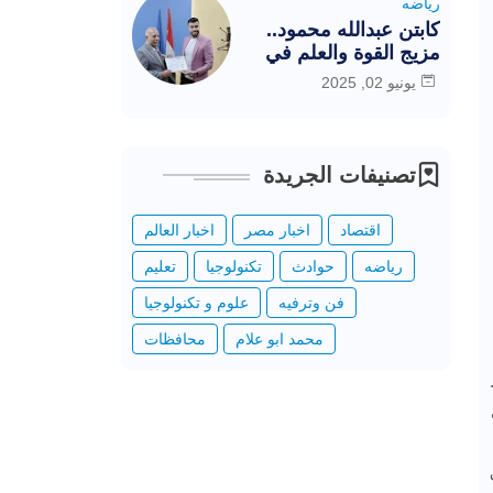
رياضه
كابتن عبدالله محمود..
مزيج القوة والعلم في
خدمة الرياضة المصرية
يونيو 02, 2025
تصنيفات الجريدة
اقتصاد
اخبار مصر
اخبار العالم
رياضه
حوادث
تكنولوجيا
تعليم
فن وترفيه
علوم و تكنولوجيا
محمد ابو علام
محافظات
مي