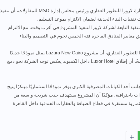
وفي السياق ذاته، أكد رمضان الصديق، عضو مجلس إدارة لازورا للتطوير العقاري ورئيس مجلس إدارة MSD للمقاولات، أن تنفيذ
نيات البناء الحديثة لضمان الالتزام بموعد التسليم.
ن مع فرق التنفيذ التابعة لشركة لازورا لتنفيذ المشروع في أقرب وقت، مع الالتزام
ق معايير الفنادق الفاخرة فئة الخمس نجوم في التصميم والبناء
من جانبه، أكد أحمد فؤاد، المدير التنفيذي لشركة لازورا للتطوير العقاري، أن مشروع Lazura New Cairo يمثل نموذجًا جديدًا
للاستثمار العقاري المتكامل في السوق المصري، موضحًا أن إطلاق Luxor Hotel داخل الكمبوند يعكس توجه الشركة نحو دمج
 أحد الكيانات المصرفية الكبرى يوفر نموذجًا استثماريًا مبتكرًا يتيح
حدات باحترافية، مؤكدًا أن المشروع يستهدف جذب شريحة واسعة من
مارية مستقرة في قطاع الضيافة والعقارات الفندقية داخل القاهرة