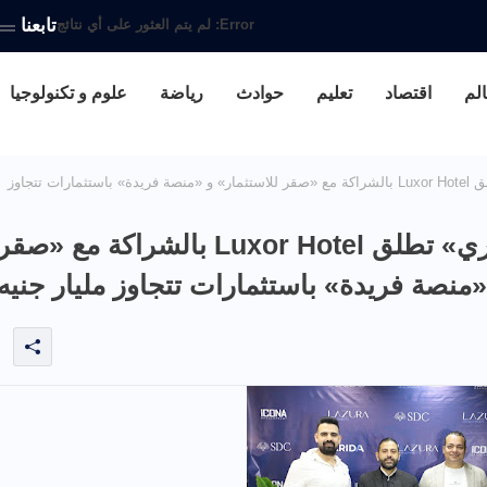
تابعنا
Error:
لم يتم العثور على أي نتائج
الم
اقتصاد
تعليم
حوادث
رياضة
علوم و تكنولوجيا
«لازورا للتطوير العقاري» تطلق Luxor Hotel بالشراكة مع «صقر للاستثمار» و «منصة فريدة» باستثمارات تتجاوز
«لازورا للتطوير العقاري» تطلق Luxor Hotel بالشراكة مع «صق
«منصة فريدة» باستثمارات تتجاوز مليار جنيه