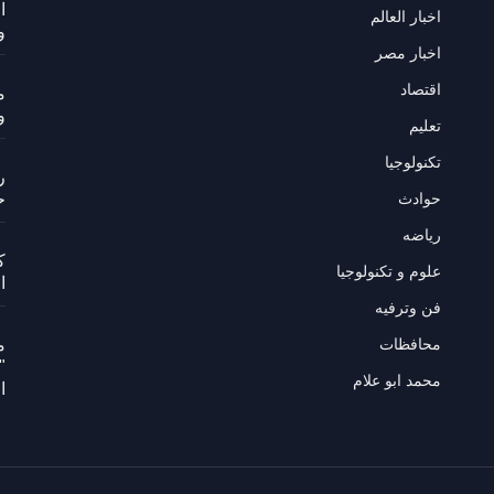
ا
اخبار العالم
و
اخبار مصر
اقتصاد
م
و
تعليم
تكنولوجيا
ر
حوادث
ح
رياضه
ك
علوم و تكنولوجيا
ا
فن وترفيه
محافظات
م
"
محمد ابو علام
ا