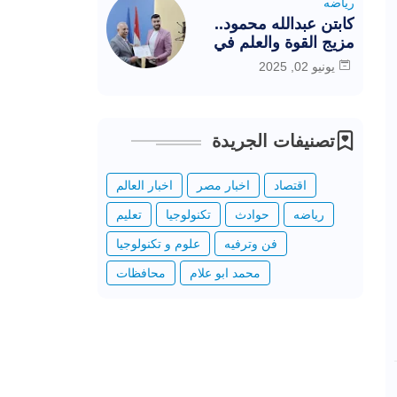
رياضه
كابتن عبدالله محمود..
مزيج القوة والعلم في
خدمة الرياضة المصرية
يونيو 02, 2025
تصنيفات الجريدة
اقتصاد
اخبار مصر
اخبار العالم
رياضه
حوادث
تكنولوجيا
تعليم
فن وترفيه
علوم و تكنولوجيا
محمد ابو علام
محافظات