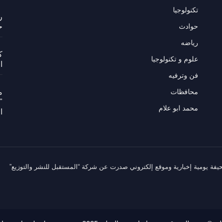
تكنولوجيا
ر
حوادث
ح
رياضه
ك
علوم و تكنولوجيا
ا
فن وترفيه
محافظات
م
"
محمد ابو علام
ا
يفة يومية إخبارية وموقع إلكتروني صدرت عن شركة “المستقبل للنشر والتوزيع”