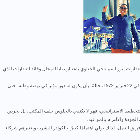
رات يبرز اسم ناجي الحناوي باعتباره بابا المجال وقائد العقارات الذي
رحلته بدأت من قلب سوهاج في صعيد مصر، حيث وُلد في 22 فبراير 1972، حالمًا بأن يكون له دور مؤثر في نهضة وطنه، حتى
 والتخطيط الاستراتيجي، فهو لا يكتفي بالجلوس خلف المكتب، بل يحرص
جودة والالتزام بالمواعيد.
ق العمل، لذلك يولي اهتمامًا كبيرًا بالكوادر البشرية ويعتبرهم شركاء