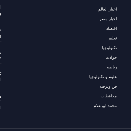
ا
اخبار العالم
و
اخبار مصر
اقتصاد
م
و
تعليم
تكنولوجيا
ر
حوادث
ح
رياضه
ك
علوم و تكنولوجيا
ا
فن وترفيه
محافظات
م
"
محمد ابو علام
ا