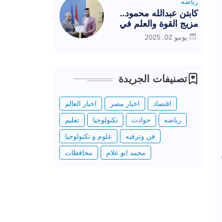
رياضه
كابتن عبدالله محمود..
مزيج القوة والعلم في
خدمة الرياضة المصرية
يونيو 02, 2025
تصنيفات الجريدة
اقتصاد
اخبار مصر
اخبار العالم
رياضه
حوادث
تكنولوجيا
تعليم
فن وترفيه
علوم و تكنولوجيا
محمد ابو علام
محافظات