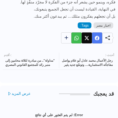
فكره، وينمو حين يشعر أنه جزء من الفكرة لا مجرّد منفّذٍ لها.
في النهاية، القيادة ليست أن تجعل الجميع يتبعونك،
بل أن تجعلهم يفكرون مثلك… ثم يبدعون أكثر منك.
اخبار مصر
Tags:
أحدث
أقدم
رجل الأعمال محمد عادل أبو علام يواصل
"مداولة".. من مبادرة لثلاثة محامين إلى
مفاجآته الاستثمارية… وتوسّع جديد يثير
منبر رائد للمجتمع القانوني المصري
تساؤلات في الأوساط الاقتصادية
قد يعجبك
عرض المزيد
Error:
لم يتم العثور على أي نتائج