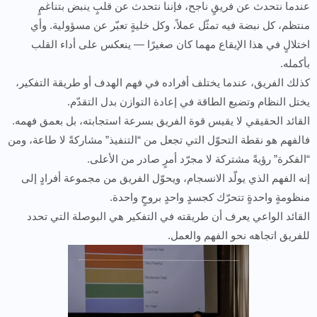
عندما نتحدث عن فريقٍ ناجح، فإننا نتحدث عن قلبٍ ينبض بتناغمٍ
منتظم، كل نبضة فيه تمثّل عملاً، وكل خليةٍ تعبّر عن مسؤولية. وأي
اختلالٍ في هذا الإيقاع مهما كان صغيرًا — ينعكس على أداء القلب
بأكمله.
كذلك الفريق، عندما يختلف أفراده في فهم الهدف أو طريقة التفكير،
يختل النظام وتضيع الطاقة في إعادة التوازن بدل التقدّم.
القائد الحقيقي لا يقيس قوة الفريق بسرعة استجابته، بل بعمق فهمه.
فالفهم هو نقطة التحوّل التي تجعل من “التنفيذ” مشاركةً لا طاعة، ومن
“الفكرة” رؤيةً مشتركة لا مجرّد أمرٍ صادر من الأعلى.
إنه الفهم الذي يولّد الانسجام، ويحوّل الفريق من مجموعة أفرادٍ إلى
منظومةٍ واحدةٍ تتحرّك كجسدٍ واحدٍ بروحٍ واحدة.
القائد الواعي يعرف أن طريقته في التفكير هي البوصلة التي تحدد
للفريق اتجاهه نحو الفهم والعمل.