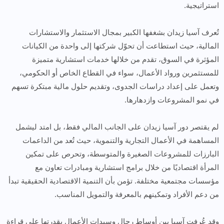
استراتيجية.
تُعرف آسيا زيدان بشغفها الكبير بمجال الاستثمار والاستشارات
المالية، حيث استطاعت أن تحوّل شركتها إلى واحدة من الكيانات
المؤثرة في السوق، تقدم من خلالها خدمات استشارية متميزة
للمستثمرين ورواد الأعمال، سواء في القطاع الخاص أو الحكومي،
وتعمل على إعداد دراسات الجدوى، وتقديم حلول مالية مبتكرة تسهم
في نمو المشروعات وازدهارها.
لم يقتصر دور آسيا زيدان على الجانب المالي فقط، بل امتد ليشمل
المساهمة في الأعمال التجارية والتنموية، حيث تُعد من الداعمات
البارزات للمشروعات الصغيرة والمتوسطة، وتحرص على تمكين
المرأة اقتصاديًا من خلال برامج استشارية ومبادرات تعاون مع
مؤسسات مجتمعية مختلفة. تؤمن بأن التنمية الاقتصادية الحقيقية تبدأ
من دعم الأفراد وتمكينهم بالمعرفة والتمويل المناسب.
وقد عُرفت آسيا بين أوساط رجال وسيدات الأعمال بقدرتها على قراءة