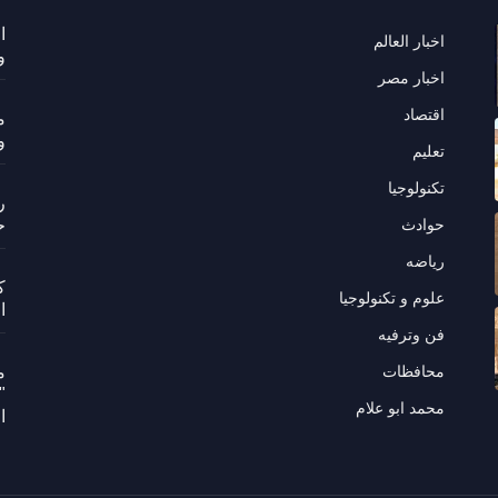
ا
اخبار العالم
و
اخبار مصر
اقتصاد
م
و
تعليم
تكنولوجيا
ر
حوادث
ح
رياضه
ك
علوم و تكنولوجيا
ا
فن وترفيه
محافظات
م
"
محمد ابو علام
ا