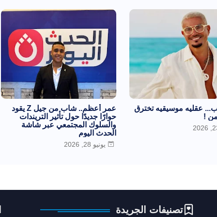
... عقليه موسيقيه تخترق
عمر أعظم.. شاب من جيل Z يقود
ن !
حوارًا جديدًا حول تأثير التريندات
والسلوك المجتمعي عبر شاشة
الحدث اليوم
يونيو 28, 2026
تصنيفات الجريدة
ا