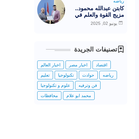
رياضه
كابتن عبدالله محمود..
مزيج القوة والعلم في
خدمة الرياضة المصرية
يونيو 02, 2025
تصنيفات الجريدة
اقتصاد
اخبار مصر
اخبار العالم
رياضه
حوادث
تكنولوجيا
تعليم
فن وترفيه
علوم و تكنولوجيا
محمد ابو علام
محافظات