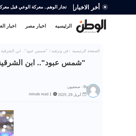
أخر الاخبار
تجار الوهم.. معركة الوعي قبل معركة 
من إدارة صفحة على مواقع التواصل إل
الرئيسيه
اخبار مصر
اخبار الع
الصفحة الرئيسية
فن وترفيه
"شمس عبود".. ابن الشرقية ا
"شمس عبود".. ابن الشرقية
By -
صحفيون
1 minute read
أبريل 29, 2025