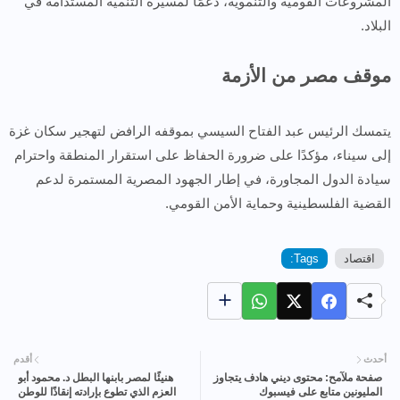
المشروعات القومية والتنموية، دعمًا لمسيرة التنمية المستدامة في
البلاد.
موقف مصر من الأزمة
يتمسك الرئيس عبد الفتاح السيسي بموقفه الرافض لتهجير سكان غزة
إلى سيناء، مؤكدًا على ضرورة الحفاظ على استقرار المنطقة واحترام
سيادة الدول المجاورة، في إطار الجهود المصرية المستمرة لدعم
القضية الفلسطينية وحماية الأمن القومي.
اقتصاد
Tags:
أحدث
أقدم
صفحة ملآمح: محتوى ديني هادف يتجاوز
هنيئًا لمصر بابنها البطل د. محمود أبو
المليونين متابع على فيسبوك
العزم الذي تطوع بإرادته إنقاذًا للوطن