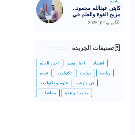
رياضه
كابتن عبدالله محمود..
مزيج القوة والعلم في
خدمة الرياضة المصرية
يونيو 02, 2025
تصنيفات الجريدة
اقتصاد
اخبار مصر
اخبار العالم
رياضه
حوادث
تكنولوجيا
تعليم
فن وترفيه
علوم و تكنولوجيا
محمد ابو علام
محافظات