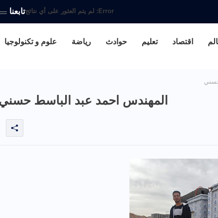
تابعنا
Error:
لم يتم العثور على أي نتائج
الم
اقتصاد
تعليم
حوادث
رياضة
علوم و تكنولوجيا
حسني
المهندس احمد عبد الباسط حسني