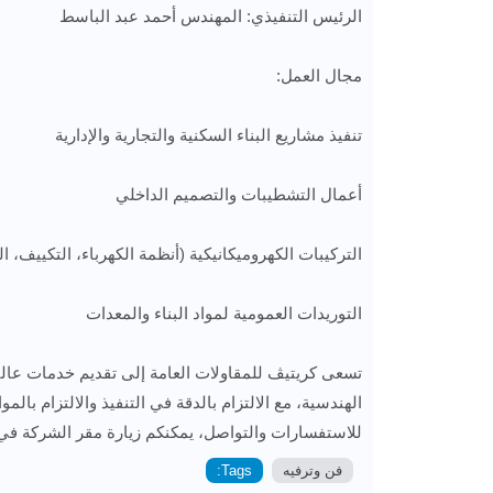
الرئيس التنفيذي: المهندس أحمد عبد الباسط
مجال العمل:
تنفيذ مشاريع البناء السكنية والتجارية والإدارية
أعمال التشطيبات والتصميم الداخلي
التركيبات الكهروميكانيكية (أنظمة الكهرباء، التكييف، ا
التوريدات العمومية لمواد البناء والمعدات
تسعى كريتيڤ للمقاولات العامة إلى تقديم خدمات عالية
الهندسية، مع الالتزام بالدقة في التنفيذ والالتزام بالمو
للاستفسارات والتواصل، يمكنكم زيارة مقر الشركة في جسرالسويس، 35عزيزالمصري أو 
فن وترفيه
Tags: