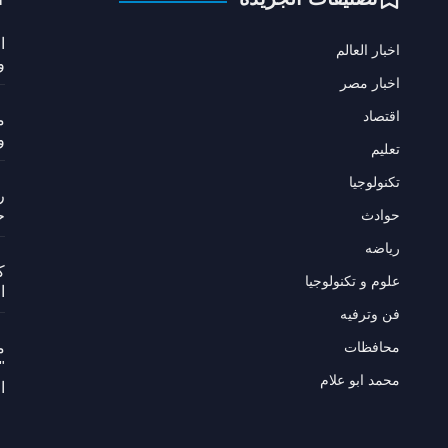
ا
اخبار العالم
و
اخبار مصر
اقتصاد
م
و
تعليم
تكنولوجيا
ر
حوادث
ح
رياضه
ك
علوم و تكنولوجيا
ا
فن وترفيه
محافظات
م
"
محمد ابو علام
ا